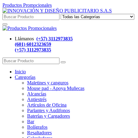
Productos Promocionales
Llámanos
(+57) 3112973835
(601) 6012323659
(+57) 3112973835
Inicio
Categorías
Maletines y canguros
Mouse pad - Apoya Muñecas
Alcancías
Antiestrés
Artículos de Oficina
Parlantes y Audifonos
Baterías y Cargadores
Bar
Bolígrafos
Resaltadores