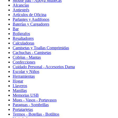
Mouse pad - Apoya Muñecas
Alcancías
Antiestrés
Artículos de Oficina
Parlantes y Audifonos
Baterías y Cargadores
Bar
Bolígrafos
Resaltadores
Calculadoras
Camisetas y Toallas Comprimidas
Cachuchas - Camisetas
Cobijas - Mantas
Confecciones
Cuidado Personal - Accesorios Dama
Escolar y Niños
Herramientas
Hogar
Llaveros
Manillas
Memorias USB
Mugs - Vasos - Portavasos
Paraguas - Sombrillas
Portatarjetas
Termos - Botellas - Botilitos