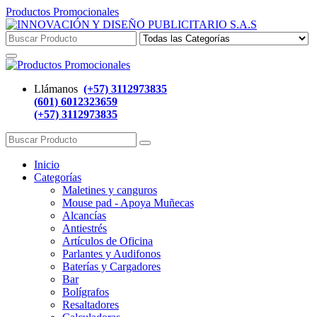
Productos Promocionales
Llámanos
(+57) 3112973835
(601) 6012323659
(+57) 3112973835
Inicio
Categorías
Maletines y canguros
Mouse pad - Apoya Muñecas
Alcancías
Antiestrés
Artículos de Oficina
Parlantes y Audifonos
Baterías y Cargadores
Bar
Bolígrafos
Resaltadores