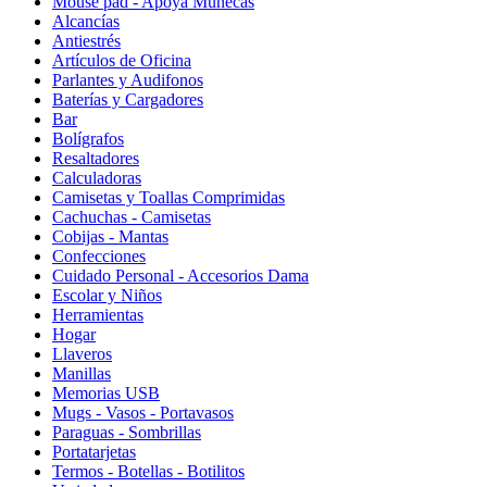
Mouse pad - Apoya Muñecas
Alcancías
Antiestrés
Artículos de Oficina
Parlantes y Audifonos
Baterías y Cargadores
Bar
Bolígrafos
Resaltadores
Calculadoras
Camisetas y Toallas Comprimidas
Cachuchas - Camisetas
Cobijas - Mantas
Confecciones
Cuidado Personal - Accesorios Dama
Escolar y Niños
Herramientas
Hogar
Llaveros
Manillas
Memorias USB
Mugs - Vasos - Portavasos
Paraguas - Sombrillas
Portatarjetas
Termos - Botellas - Botilitos